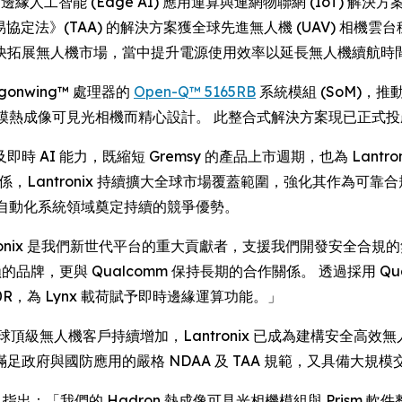
RE) -- 邊緣人工智能 (Edge AI) 應用運算與連網物聯網 (IoT) 
法》(TAA) 的解決方案獲全球先進無人機 (UAV) 相機雲台穩定器製
快拓展無人機市場，當中提升電源使用效率以延長無人機續航時
agonwing™ 處理器的
Open-Q™ 5165RB
系統模組 (SoM)，推動
n 640R 雙模熱成像可見光相機而精心設計。 此整合式解決方案現已正式投
AI 能力，既縮短 Gremsy 的產品上市週期，也為 Lant
關係，Lantronix 持續擴大全球市場覆蓋範圍，強化其作為可
國防與自動化系統領域奠定持續的競爭優勢。
：「Lantronix 是我們新世代平台的重大貢獻者，支援我們開發安
牌，更與 Qualcomm 保持長期的合作關係。 透過採用 Qualcom
40R，為 Lynx 載荷賦予即時邊緣運算功能。」
道：「隨著全球頂級無人機客戶持續增加，Lantronix 已成為建構安全高
政府與國防應用的嚴格 NDAA 及 TAA 規範，又具備大規模
alters 指出：「我們的 Hadron 熱成像可見光相機模組與 Prism