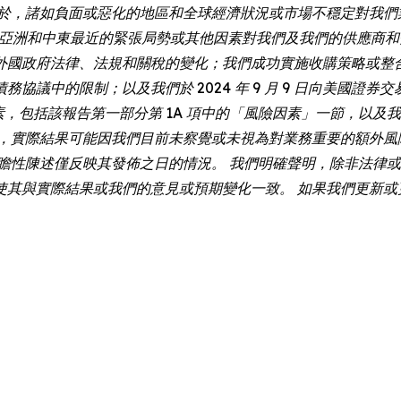
限於，諸如負面或惡化的地區和全球經濟狀況或市場不穩定對我們
和歐洲、亞洲和中東最近的緊張局勢或其他因素對我們及我們的供應
外國政府法律、法規和關稅的變化；我們成功實施收購策略或整
的限制；以及我們於 2024 年 9 月 9 日向美國證券交易委員會
素，包括該報告第一部分第 1A 項中的「風險因素」一節，以及我
外，實際結果可能因我們目前未察覺或未視為對業務重要的額外風
述僅反映其發佈之日的情況。 我們明確聲明，除非法律或 Nasdaq
使其與實際結果或我們的意見或預期變化一致。 如果我們更新或