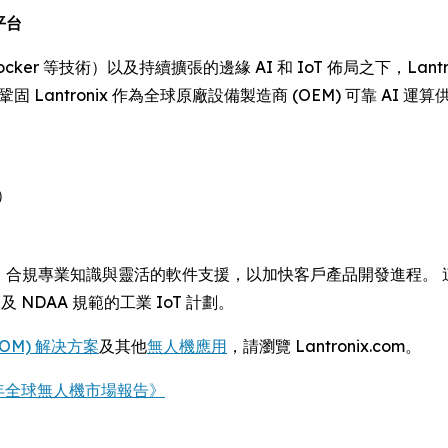
平台
cker 等技術）以及持續擴張的邊緣 AI 和 IoT 佈局之下，La
鞏固 Lantronix 作為全球原廠設備製造商 (OEM) 可靠 
）
技術、合規專業知識與靈活的軟件支援，以加快客戶產品開發進程。 這
及 NDAA 規範的工業 IoT 計劃。
SOM) 解决方案
及其他
無人機應用
，請瀏覽 Lantronix.com。
30 年全球無人機市場報告》