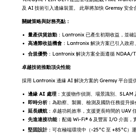
及 AI 技術引入邊緣裝置。 此舉將加快 Gremsy
關鍵策略與財務亮點：
量產供貨啟動
：Lantronix 已產生初期收益，
高邊際收益機會
：Lantronix 解決方案已引
合規優勢
：Lantronix 解決方案全面遵循 ND
卓越技術推動頂尖性能
採用 Lantronix 邊緣 AI 解決方案的 Gremsy 平台
邊緣 AI 處理
：支援物作偵測、場景識別、SLAM
即時分析
：為勘察、製圖、檢測及國防任務提升操
延長續航
：卓越功耗效率，支援更長時間的 UAV 
先進連接功能
：配備 Wi-Fi® 6 及豐富 I/O 介
堅固設計
：可在極端環境中（-25°C 至 +85°C）