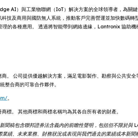
 是邊緣人工智能（Edge AI）與工業物聯網（IoT）解决方案的全球領
企業資訊科技及商用與國防無人系統，推動客戶完善營運並加快數碼
各種應用。 透過將智能帶到網絡邊緣，Lantronix 協助機
供應商。 公司提供優越解決方案，滿足電影製作、勘察與公共安全等
系統整合商的可靠合作夥伴。
om/
。
tronix 是註冊商標。 其他商標和商標名稱均為其各自所有者的財產。
新聞稿包含聯邦證券法含義內的前瞻性聲明，包括但不限於與 Lan
際業績、未來業務、財務狀況或表現與我們過去的業績或本新聞