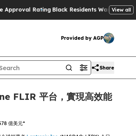
 Rating
Black Residents Warned of Abusive Cops f
View all
Provided by AGP
Share
dyne FLIR 平台，實現高效能
78 億美元*